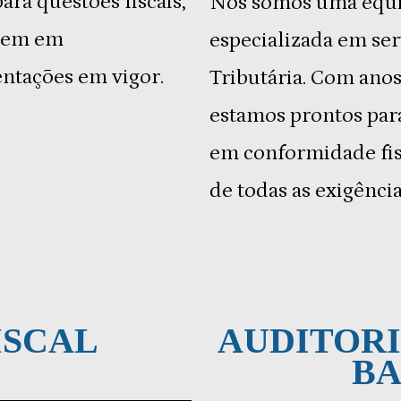
ra questões fiscais,
Nós somos uma equip
erem em
especializada em ser
ntações em vigor.
Tributária. Com anos
estamos prontos para
em conformidade fis
de todas as exigência
ISCAL
AUDITORI
B