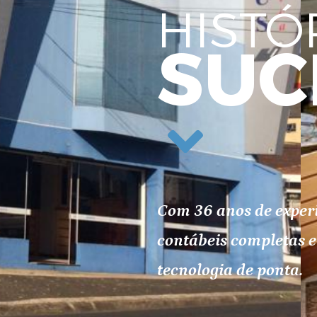
HISTÓ
SUC
Com 36 anos de experi
contábeis completas e
tecnologia de ponta.